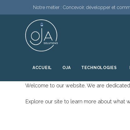
Skip
Notre métier :
Concevoir, développer et commer
to
content
ACCUEIL
OJA
TECHNOLOGIES
Welcome to our website. We are dedicated t
OUR
Explore our site to learn more about what w
STORY