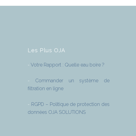
Les Plus OJA
-
Votre Rapport : Quelle eau boire ?
-
Commander un système de
filtration en ligne
-
RGPD – Politique de protection des
données OJA SOLUTIONS