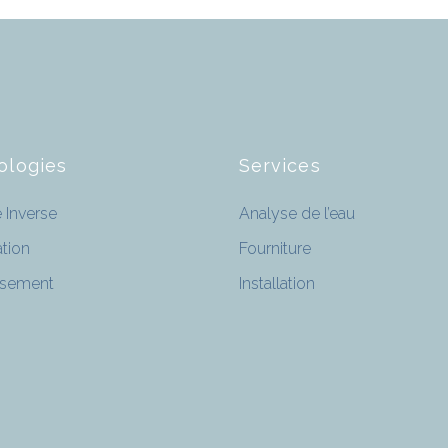
ologies
Services
Inverse
Analyse de l’eau
ation
Fourniture
ssement
Installation